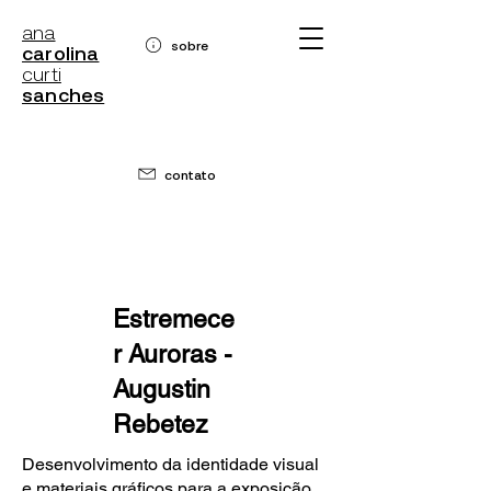
ana
sobre
carolina
curti
sanches
contato
Estremece
r Auroras -
Augustin
Rebetez
Desenvolvimento da identidade visual
e materiais gráficos para a exposição