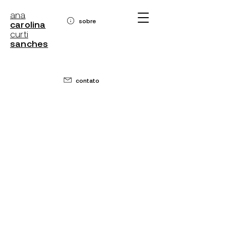
ana
sobre
carolina
curti
sanches
contato